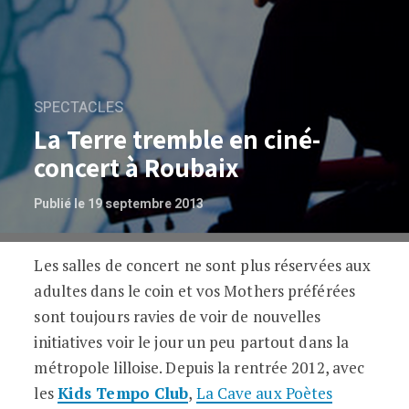
SPECTACLES
La Terre tremble en ciné-
concert à Roubaix
Publié le 19 septembre 2013
Les salles de concert ne sont plus réservées aux
La Terre tremble en ciné-concert à Rou
adultes dans le coin et vos Mothers préférées
sont toujours ravies de voir de nouvelles
initiatives voir le jour un peu partout dans la
métropole lilloise. Depuis la rentrée 2012, avec
les
Kids Tempo Club
,
La Cave aux Poètes