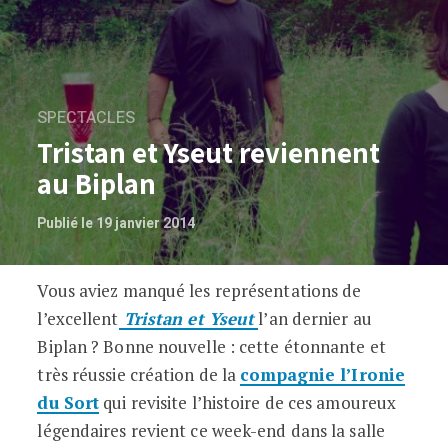
SPECTACLES
Tristan et Yseut reviennent
au Biplan
Publié le 19 janvier 2014
Vous aviez manqué les représentations de
Tristan et Yseut reviennent au Biplan
l’excellent
Tristan et Yseut
l’an dernier au
Biplan ? Bonne nouvelle : cette étonnante et
très réussie création de la
compagnie l’Ironie
du Sort
qui revisite l’histoire de ces amoureux
légendaires revient ce week-end dans la salle