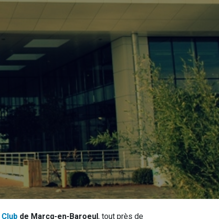
Club
de Marcq-en-Baroeul
, tout près de