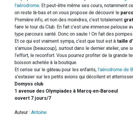
Un parcours santé en famille c
l’aérodrome
. Et peut-être même ses cours, notamment ceu
on reste là-bas et on vous propose de découvrir le
parco
Première info, et non des moindres, c’est totalement
grat
faire le tour du Club. En fait c’est une immense pelouse 
type parcours santé. Donc on saute ! On fait des pompes 
Et ce qui est vraiment sympa, c’est que tout est à
taille 
s’amuse (beaucoup), surtout dans le dernier atelier, une s
l’effort, le reconfort. Vous pourrez profiter de la grande 
boisson achetée à la boutique.
Et cerise sur le gâteau pour les enfants,
l’aérodrome de 
s’extasier sur les petits avions qui décollent et atterrissen
Domyos club
1 avenue des Olympiades à Marcq-en-Baroeul
ouvert 7 jours/7
Auteur :
Antoine