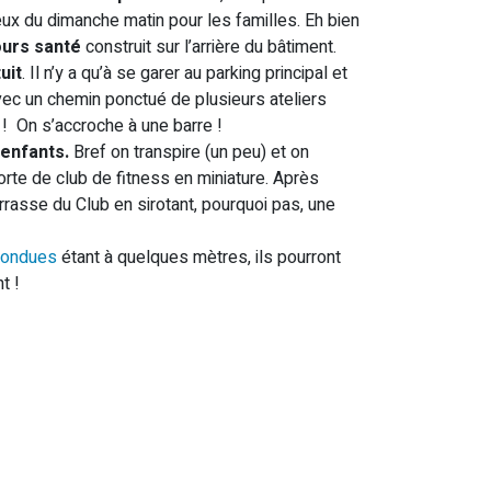
hez Domyos
x du dimanche matin pour les familles. Eh bien
urs santé
construit sur l’arrière du bâtiment.
uit
. Il n’y a qu’à se garer au parking principal et
avec un chemin ponctué de plusieurs ateliers
! On s’accroche à une barre !
d’enfants.
Bref on transpire (un peu) et on
orte de club de fitness en miniature. Après
terrasse du Club en sirotant, pourquoi pas, une
Bondues
étant à quelques mètres, ils pourront
t !