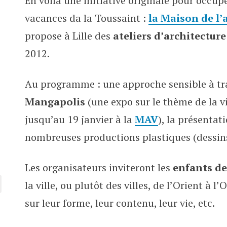
En voilà une initiative originale pour occu
Un stage d’architecture dès 8 an
vacances da la Toussaint :
la Maison de l’a
propose à Lille des
ateliers d’architecture
2012.
Au programme : une approche sensible à tr
Mangapolis
(une expo sur le thème de la v
jusqu’au 19 janvier à la
MAV
), la présentat
nombreuses productions plastiques (dessins
Les organisateurs inviteront les
enfants de 
la ville, ou plutôt des villes, de l’Orient à 
sur leur forme, leur contenu, leur vie, etc.