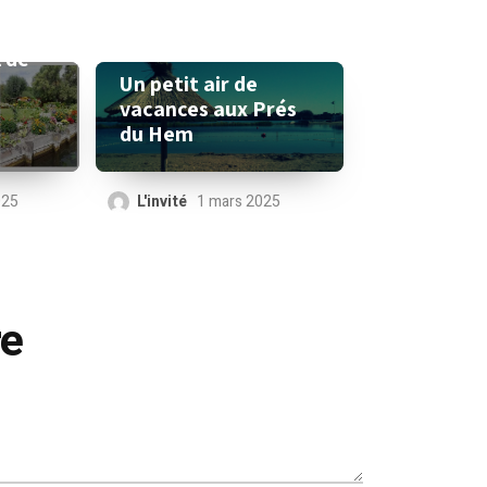
l de
Un petit air de
vacances aux Prés
du Hem
025
L'invité
1 mars 2025
re