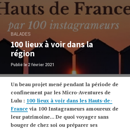
BALADES
100 lieux à voir dans la
région
Publié le 2 février 2021
Un beau projet mené pendant la période de
100 lieux à voir dans la région
confinement par les Micro-Aventures de
Lulu :
100 lieux à voir dans les Hauts-de-
France
via 100 Instagrameurs amoureux de
leur patrimoine… De quoi voyager sans
bouger de chez soi ou préparer ses