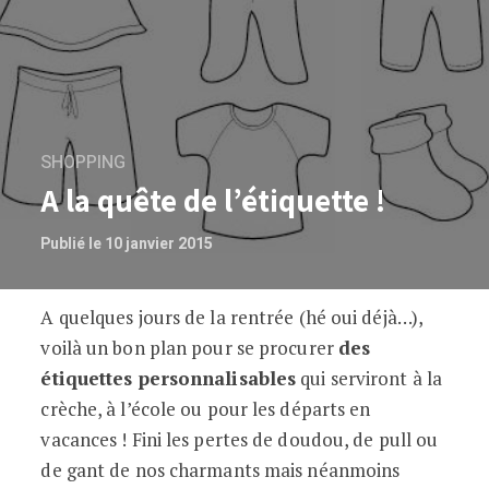
SHOPPING
A la quête de l’étiquette !
Publié le 10 janvier 2015
A quelques jours de la rentrée (hé oui déjà…),
A la quête de l’étiquette !
voilà un bon plan pour se procurer
des
étiquettes personnalisables
qui serviront à la
crèche, à l’école ou pour les départs en
vacances ! Fini les pertes de doudou, de pull ou
de gant de nos charmants mais néanmoins