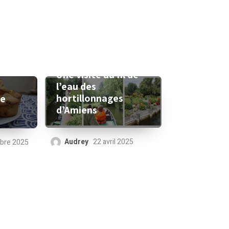
Une visite au fil de
l’eau des
hortillonnages
le
d’Amiens
Audrey
22 avril 2025
bre 2025