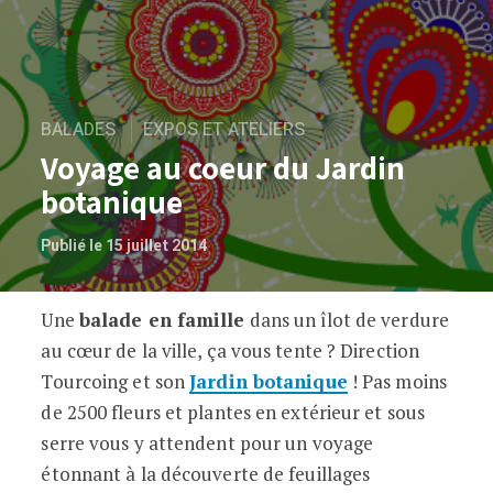
BALADES
EXPOS ET ATELIERS
Voyage au coeur du Jardin
botanique
Publié le 15 juillet 2014
Une
balade en famille
dans un îlot de verdure
Voyage au coeur du Jardin botanique
au cœur de la ville, ça vous tente ? Direction
Tourcoing et son
Jardin botanique
! Pas moins
de 2500 fleurs et plantes en extérieur et sous
serre vous y attendent pour un voyage
étonnant à la découverte de feuillages