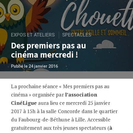
EXPOS ET ATELIERS
SPECTACLES
Des premiers pas au
cinéma mercredi !
Publié le 24 janvier 2016
La prochaine séance « Mes premiers pas au
Des premiers pas au cinéma mercredi !
cinéma » organisée par
l’association
CinéLigue
aura lieu ce mercredi 25 janvier
2017 à 15h à la salle Concorde dans le quartier
du Faubourg-de-Béthune à Lille. Accessible
gratuitement aux très jeunes spectateurs (
à