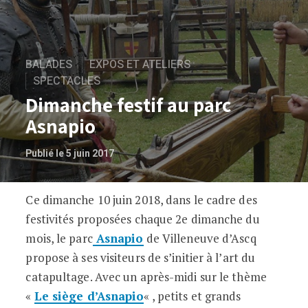
BALADES
EXPOS ET ATELIERS
SPECTACLES
Dimanche festif au parc
Asnapio
Publié le 5 juin 2017
Ce dimanche 10 juin 2018, dans le cadre des
Dimanche festif au parc Asnapio
festivités proposées chaque 2e dimanche du
mois, le parc
Asnapio
de Villeneuve d’Ascq
propose à ses visiteurs de s’initier à l’art du
catapultage. Avec un après-midi sur le thème
«
Le siège d’Asnapio
« , petits et grands