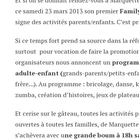
Et si on se donnait rendez-vous à Marquette
Direction Marquette pour le Fam
ce samedi 23 mars 2013 son premier
Famil
signe des activités parents/enfants. C’est p
Si ce temps fort prend sa source dans la réf
surtout pour vocation de faire la promotion 
organisateurs nous annoncent un
programm
adulte-enfant (
grands-parents/petits-enfa
frère…). Au programme : bricolage, danse, ka
zumba, création d’histoires, jeux de plate
Et cerise sur le gâteau, toutes les activités
ouvertes à toutes les familles, de Marquette 
s’achèvera avec u
ne grande boum à 18h s