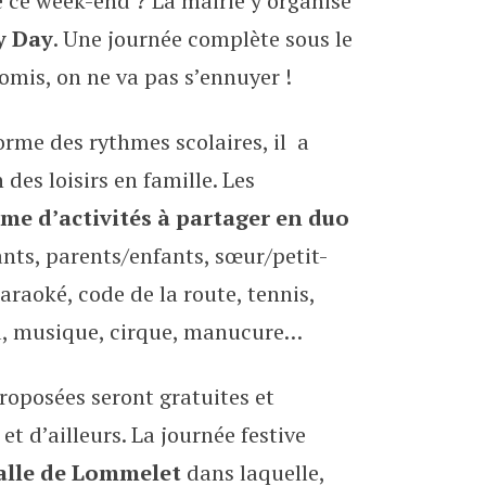
 ce week-end ? La mairie y organise
ily Day
y Day
. Une journée complète sous le
romis, on ne va pas s’ennuyer !
orme des rythmes scolaires, il a
des loisirs en famille. Les
e d’activités à partager en duo
nts, parents/enfants, sœur/petit-
raoké, code de la route, tennis,
au, musique, cirque, manucure…
 proposées seront gratuites et
et d’ailleurs. La journée festive
alle de Lommelet
dans laquelle,