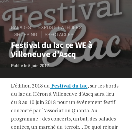
BALADES
EXPOS ET ATELIERS
SHOPPING
SPECTACLES
Festival du lac ce WE à
Villeneuve d’Ascq
Publié le 5 juin 2017
L’édition 2018 du
Festival du lac
, sur les bords
Festival du lac ce WE à Villeneuve d’Asc
du lac du Héron à Villeneuve d’Ascq aura lieu
du 8 au 10 juin 2018 pour un événement festif
concocté par l’association Quanta. Au
programme : des concerts, un bal, des balades
contées, un marché du terroir… De quoi réjouir