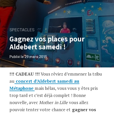
SPECTACLES
Gagnez vos places pour
Aldebert samedi !
Publié le 29 mars 2015
!!! CADEAU !!!
Vous rêviez d’emmener la tribu
Gagnez vos places pour Aldebert samedi
au
concert d’Aldebert samedi au
Métaphone
mais hélas, vous vous y êtes pris
trop tard et c’est déjà complet ! Bonne
nouvelle, avec
Mother in Lille
vous allez
pouvoir tenter votre chance et
gagner vos