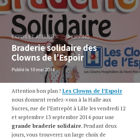
EXPOS ET ATELIERS
SHOPPING
Braderie solidaire des
Clowns de l’Espoir
Publié le 10 mai 2014
Attention bon plan !
Les Clowns de l’Espoir
Braderie solidaire des Clowns de l’Espo
nous donnent rendez-vous à la Halle aux
Sucres, rue de l’Entrepôt à Lille les vendredi 12
et septembre 13 septembre 2014 pour une
grande braderie solidaire
. Pendant deux
jours, vous trouverez un large choix de