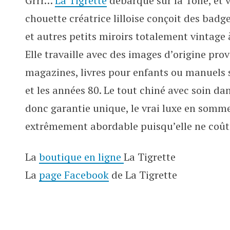
Grrr…
La Tigrette
débarque sur la Toile, et 
Vive les badges vintage de La Tig
chouette créatrice lilloise conçoit des bad
et autres petits miroirs totalement vintage à
Elle travaille avec des images d’origine pro
magazines, livres pour enfants ou manuels s
et les années 80. Le tout chiné avec soin da
donc garantie unique, le vrai luxe en somme 
extrêmement abordable puisqu’elle ne coûte
La
boutique en ligne
La Tigrette
La
page Facebook
de La Tigrette