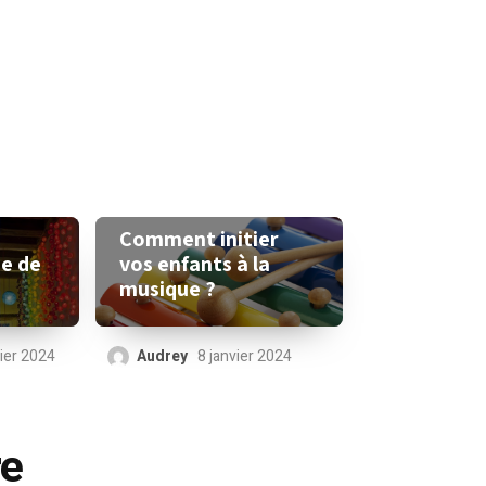
Comment initier
vos enfants à la
se de
musique ?
Audrey
8 janvier 2024
vier 2024
re