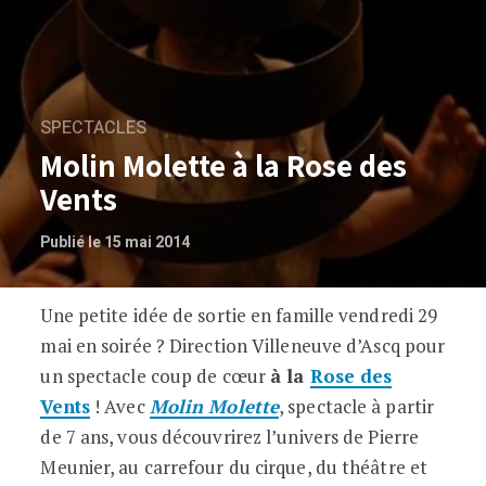
SPECTACLES
Molin Molette à la Rose des
Vents
Publié le 15 mai 2014
Une petite idée de sortie en famille vendredi 29
Molin Molette à la Rose des Vents
mai en soirée ? Direction Villeneuve d’Ascq pour
un spectacle coup de cœur
à la
Rose des
Vents
! Avec
Molin Molette
, spectacle à partir
de 7 ans, vous découvrirez l’univers de Pierre
Meunier, au carrefour du cirque, du théâtre et