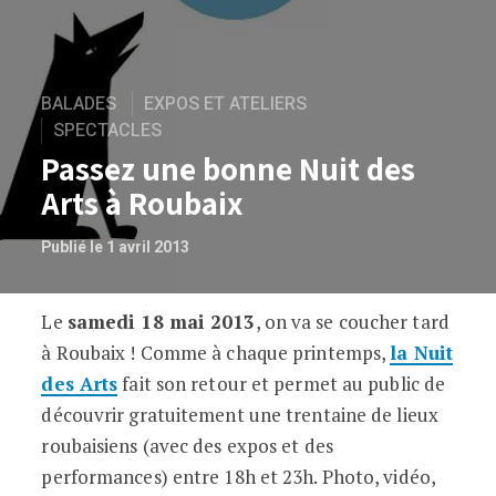
BALADES
EXPOS ET ATELIERS
SPECTACLES
Passez une bonne Nuit des
Arts à Roubaix
Publié le 1 avril 2013
Le
samedi 18 mai 2013
, on va se coucher tard
Passez une bonne Nuit des Arts à Rouba
à Roubaix ! Comme à chaque printemps,
la Nuit
des Arts
fait son retour et permet au public de
découvrir gratuitement une trentaine de lieux
roubaisiens (avec des expos et des
performances) entre 18h et 23h. Photo, vidéo,