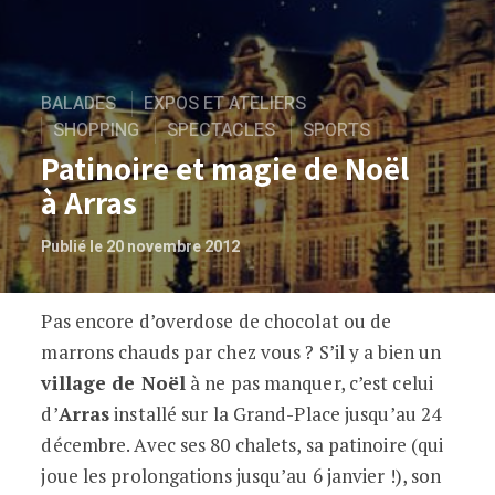
BALADES
EXPOS ET ATELIERS
SHOPPING
SPECTACLES
SPORTS
Patinoire et magie de Noël
à Arras
Publié le 20 novembre 2012
Pas encore d’overdose de chocolat ou de
Patinoire et magie de Noël à Arras
marrons chauds par chez vous ? S’il y a bien un
village de Noël
à ne pas manquer, c’est celui
d’
Arras
installé sur la Grand-Place jusqu’au 24
décembre. Avec ses 80 chalets, sa patinoire (qui
joue les prolongations jusqu’au 6 janvier !), son