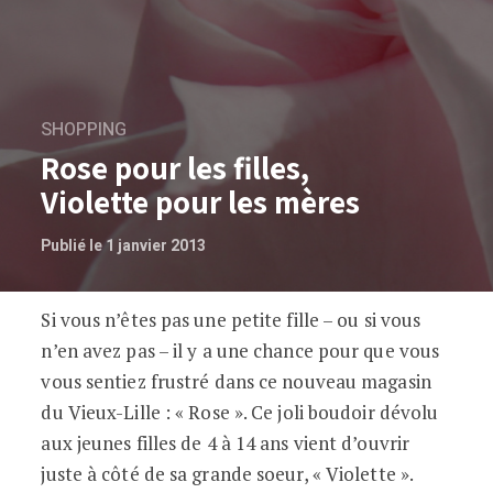
SHOPPING
Rose pour les filles,
Violette pour les mères
Publié le 1 janvier 2013
Si vous n’êtes pas une petite fille – ou si vous
Rose pour les filles, Violette pour les m
n’en avez pas – il y a une chance pour que vous
vous sentiez frustré dans ce nouveau magasin
du Vieux-Lille : « Rose ». Ce joli boudoir dévolu
aux jeunes filles de 4 à 14 ans vient d’ouvrir
juste à côté de sa grande soeur, « Violette ».