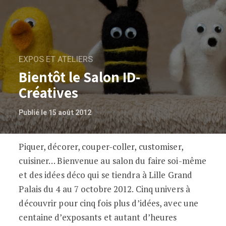
EXPOS ET ATELIERS
Bientôt le Salon ID-
Créatives
Publié le 15 août 2012
Piquer, décorer, couper-coller, customiser,
Bientôt le Salon ID-Créatives
cuisiner… Bienvenue au salon du faire soi-même
et des idées déco qui se tiendra à Lille Grand
Palais du 4 au 7 octobre 2012. Cinq univers à
découvrir pour cinq fois plus d’idées, avec une
centaine d’exposants et autant d’heures