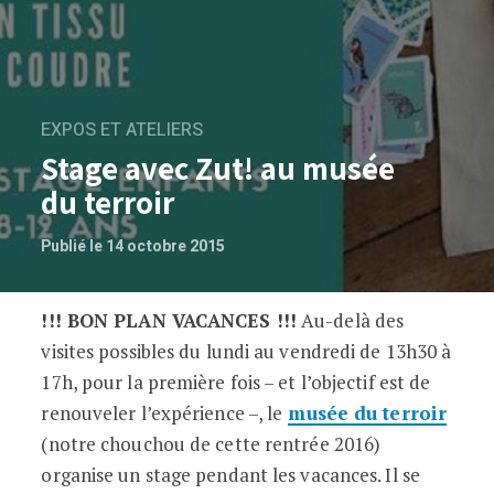
EXPOS ET ATELIERS
Stage avec Zut! au musée
du terroir
Publié le 14 octobre 2015
!!! BON PLAN VACANCES !!!
Au-delà des
Stage avec Zut! au musée du terroir
visites possibles du lundi au vendredi de 13h30 à
17h, pour la première fois – et l’objectif est de
renouveler l’expérience –, le
musée du terroir
(notre chouchou de cette rentrée 2016)
organise un stage pendant les vacances. Il se