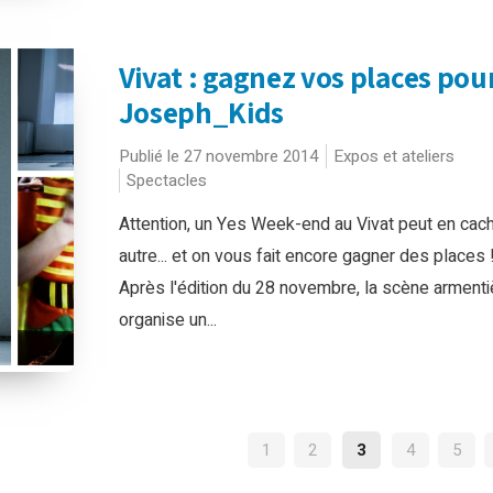
Vivat : gagnez vos places pou
Joseph_Kids
Publié le 27 novembre 2014
Expos et ateliers
Spectacles
Attention, un Yes Week-end au Vivat peut en cac
autre... et on vous fait encore gagner des places 
Après l'édition du 28 novembre, la scène armenti
organise un...
NAVIGATION
1
2
3
4
5
DES