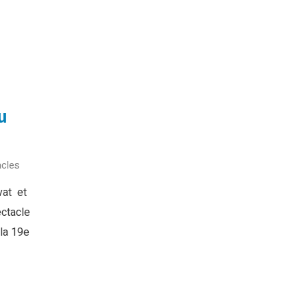
u
cles
vat et
ectacle
(la 19e