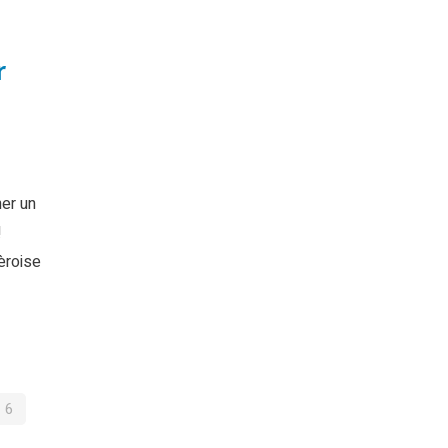
r
her un
!
èroise
6