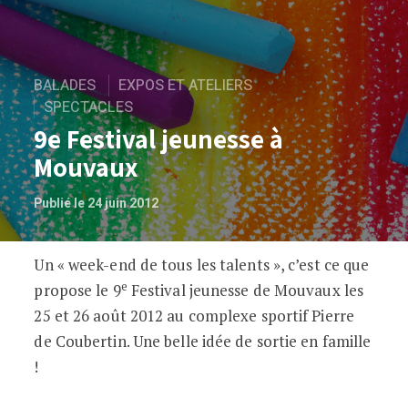
BALADES
EXPOS ET ATELIERS
SPECTACLES
9e Festival jeunesse à
Mouvaux
Publié le 24 juin 2012
Un « week-end de tous les talents », c’est ce que
9e Festival jeunesse à Mouvaux
e
propose le 9
Festival jeunesse de Mouvaux les
25 et 26 août 2012 au complexe sportif Pierre
de Coubertin. Une belle idée de sortie en famille
!