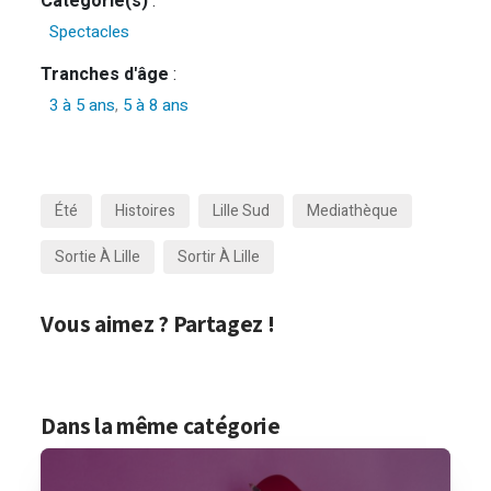
Catégorie(s)
:
Spectacles
Tranches d'âge
:
3 à 5 ans
,
5 à 8 ans
Été
Histoires
Lille Sud
Mediathèque
Sortie À Lille
Sortir À Lille
Vous aimez ? Partagez !
Dans la même catégorie