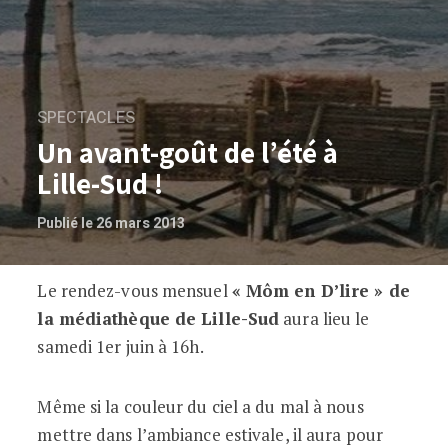
SPECTACLES
Un avant-goût de l’été à
Lille-Sud !
Publié le 26 mars 2013
Le rendez-vous mensuel
« Môm en D’lire » de
Un avant-goût de l’été à Lille-Sud !
la médiathèque de Lille-Sud
aura lieu le
samedi 1er juin à 16h.
Même si la couleur du ciel a du mal à nous
mettre dans l’ambiance estivale, il aura pour