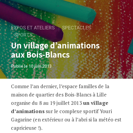
EXPOS ET ATELIERS
SPECTACLES
SPORTS
Un village d’animations
aux Bois-Blancs
Publié le 10 juin 2013
Comme l’an dernier, l’espace familles de la
Un village d’animations aux Bois-Blanc
maison de quartier des Bois-Blancs à Lille
organise du 8 au 19 juillet 2013
un village
d’animations
sur le complexe sportif Youri
Gagarine (en extérieur ou à l’abri si la météo est
capricieuse !).