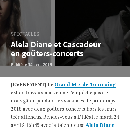
SPECTACLES
Alela Diane et Cascadeur
en goûters-concerts
Publié le 14 avril 2018
[ÉVÉNEMENT]
Le
Grand Mix de Tourcoing
Alela Diane et Cascadeur en goûters-co
est en travaux mais ça ne l’empêche pas de
nous gâter pendant les vacances de printemps
2018 avec deux goûters-concerts hors les murs
très attendus. Rendez-vous à L’Idéal le mardi 24
avril à 16h45 avec la talentueuse
Alela Diane