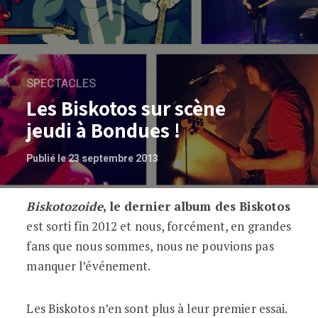
SPECTACLES
Les Biskotos sur scène
jeudi à Bondues !
Publié le 23 septembre 2013
Biskotozoide
, le dernier album des Biskotos
Les Biskotos sur scène jeudi à Bondues 
est sorti fin 2012 et nous, forcément, en grandes
fans que nous sommes, nous ne pouvions pas
manquer l’événement.
Les Biskotos n’en sont plus à leur premier essai.