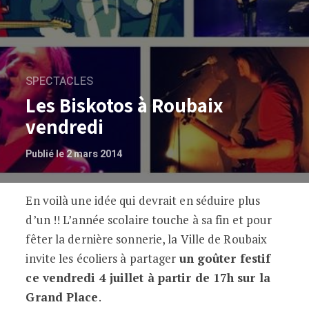
SPECTACLES
Les Biskotos à Roubaix
vendredi
Publié le 2 mars 2014
En voilà une idée qui devrait en séduire plus
Les Biskotos à Roubaix vendredi
d’un !! L’année scolaire touche à sa fin et pour
fêter la dernière sonnerie, la Ville de Roubaix
invite les écoliers à partager
un goûter festif
ce vendredi 4 juillet à partir de 17h sur la
Grand Place
.