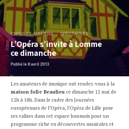
EXPOS ET ATELIERS
SPECTACLES
L’Opéra s’invite à Lomme
ce dimanche
Publié le 8 avril 2013
Les amateurs de musique ont rendez-vous à la
L’Opéra s’invite à Lomme ce dimanche
maison folie Beaulieu
ce dimanche 12 mai de
12h à 18h. Dans le cadre des Journées
européennes de l’Opéra, l’Opéra de Lille pose
ses valises dans cet espace lommois pour un
programme riche en découvertes musicales et