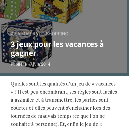
À LA MAISON
SHOPPING
3 jeux pour les vacances à
gagner
Publié le 17 juin 2014
Quelles sont les qualités d’un jeu de « vacances
3 jeux pour les vacances à gagner
» ? Il est peu encombrant, ses règles sont faciles
à assimiler et à transmettre, les parties sont
courtes et elles peuvent s’enchaîner lors des
journées de mauvais temps (ce que l’on ne
souhaite à personne). Et, enfin le jeu de «