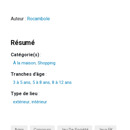
Auteur :
Rocambole
Résumé
Catégorie(s)
:
À la maison
,
Shopping
Tranches d'âge
:
3 à 5 ans
,
5 à 8 ans
,
8 à 12 ans
Type de lieu
:
extérieur
,
intérieur
Amix
Concours
Jeu De Société
Jeux FK