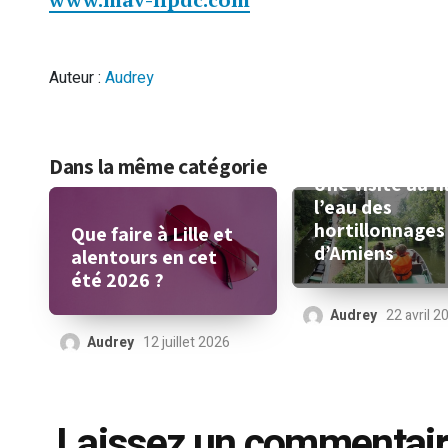
Auteur :
Audrey
Dans la même catégorie
Une visite au fi
l’eau des
hortillonnages
Que faire à Lille et
d’Amiens
alentours en cet
été 2026 ?
Audrey
22 avril 2
Audrey
12 juillet 2026
Laissez un commentai