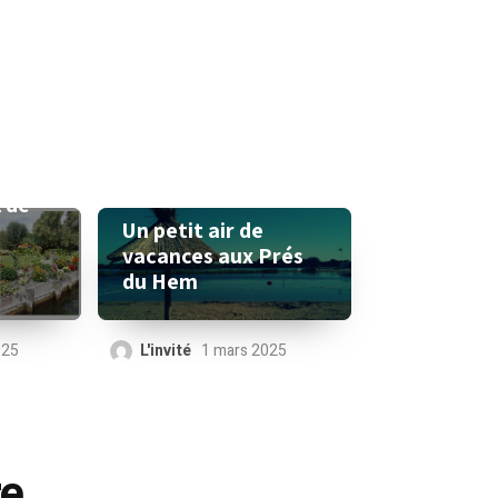
l de
Un petit air de
vacances aux Prés
du Hem
025
L'invité
1 mars 2025
re