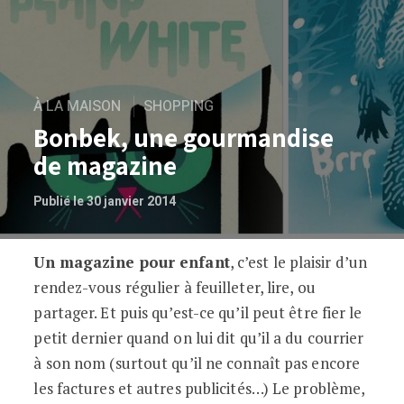
À LA MAISON
SHOPPING
Bonbek, une gourmandise
de magazine
Publié le 30 janvier 2014
Un magazine pour enfant
, c’est le plaisir d’un
Bonbek, une gourmandise de magazine
rendez-vous régulier à feuilleter, lire, ou
partager. Et puis qu’est-ce qu’il peut être fier le
petit dernier quand on lui dit qu’il a du courrier
à son nom (surtout qu’il ne connaît pas encore
les factures et autres publicités…) Le problème,