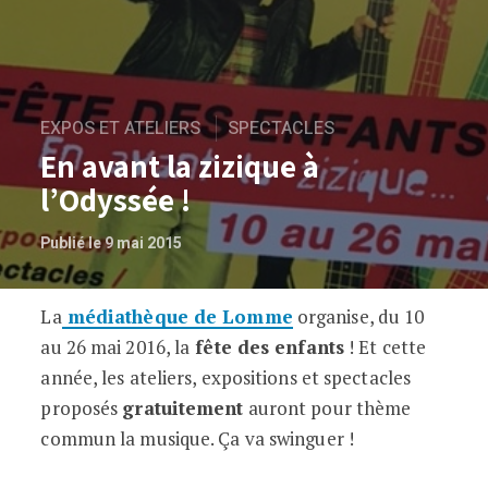
EXPOS ET ATELIERS
SPECTACLES
En avant la zizique à
l’Odyssée !
Publié le 9 mai 2015
La
médiathèque de Lomme
organise, du 10
En avant la zizique à l’Odyssée !
au 26 mai 2016, la
fête des enfants
! Et cette
année, les ateliers, expositions et spectacles
proposés
gratuitement
auront pour thème
commun la musique. Ça va swinguer !