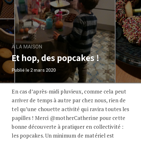
À LA MAISON
Et hop, des popcakes !
Publié le 2 mars 2020
En cas d’après-midi pluvieux, comme cela peut
Et hop, des popcakes !
arriver de temps à autre par chez nous, rien de
tel qu’une chouette activité qui ravira toutes les
papilles ! Merci @motherCatherine pour cette
bonne découverte à pratiquer en collectivité :
les popcakes. Un minimum de matériel est