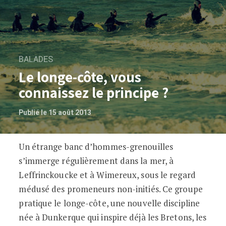
BALADES
Le longe-côte, vous
connaissez le principe ?
Publié le 15 août 2013
Un étrange banc d’hommes-grenouilles
Le longe-côte, vous connaissez le princi
s’immerge régulièrement dans la mer, à
Leffrinckoucke et à Wimereux, sous le regard
médusé des promeneurs non-initiés. Ce groupe
pratique le longe-côte, une nouvelle discipline
née à Dunkerque qui inspire déjà les Bretons, les