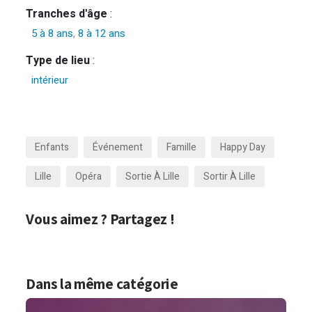
Tranches d'âge
:
5 à 8 ans
,
8 à 12 ans
Type de lieu
:
intérieur
Enfants
Événement
Famille
Happy Day
Lille
Opéra
Sortie À Lille
Sortir À Lille
Vous aimez ? Partagez !
Dans la même catégorie