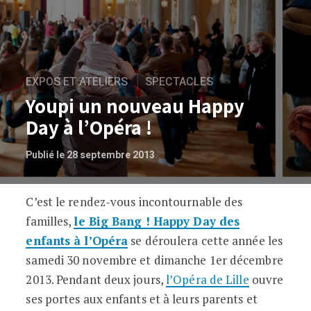
EXPOS ET ATELIERS
SPECTACLES
Youpi un nouveau Happy
Day à l’Opéra !
Publié le 28 septembre 2013
C’est le rendez-vous incontournable des
Youpi un nouveau Happy Day à l’Opéra !
familles,
le Big Bang ! Happy Day des
enfants à l’Opéra
se déroulera cette année les
samedi 30 novembre et dimanche 1er décembre
2013. Pendant deux jours,
l’Opéra de Lille
ouvre
ses portes aux enfants et à leurs parents et