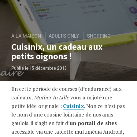
À LA MAISON
ADULTS ONLY
SHOPPING
Cuisinix, un cadeau aux
petits oignons !
Publié le 15 décembre 2013
En cette période de courses (d’endurance) aux
Cuisinix, un cadeau aux petits oignons !
cadeaux,
Mother In Lille
vous a mijoté une
petite idée originale :
Cuisinix
. Non ce n’est pas
le nom d’une cousine lointaine de nos amis
gaulois, il s’agit en fait d’
un portail de sites
accessible via une tablette multimédia Android,