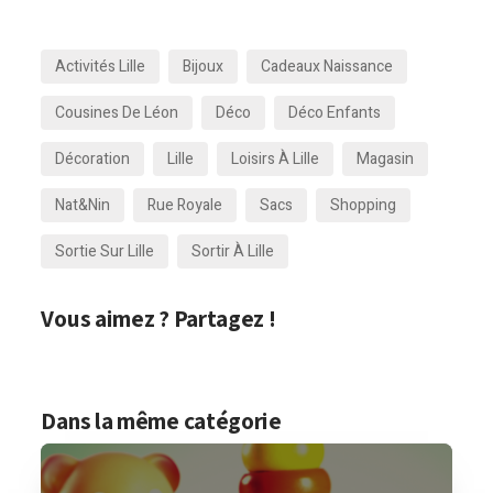
Activités Lille
Bijoux
Cadeaux Naissance
Cousines De Léon
Déco
Déco Enfants
Décoration
Lille
Loisirs À Lille
Magasin
Nat&Nin
Rue Royale
Sacs
Shopping
Sortie Sur Lille
Sortir À Lille
Vous aimez ? Partagez !
Dans la même catégorie