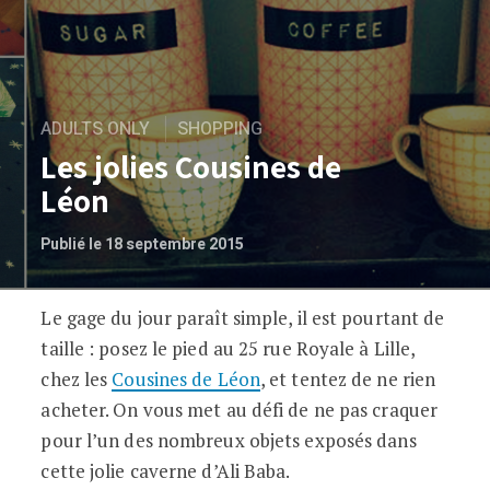
ADULTS ONLY
SHOPPING
Les jolies Cousines de
Léon
Publié le 18 septembre 2015
Le gage du jour paraît simple, il est pourtant de
Les jolies Cousines de Léon
taille : posez le pied au 25 rue Royale à Lille,
chez les
Cousines de Léon
, et tentez de ne rien
acheter. On vous met au défi de ne pas craquer
pour l’un des nombreux objets exposés dans
cette jolie caverne d’Ali Baba.