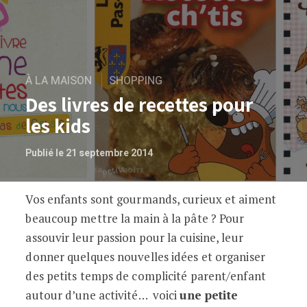
À LA MAISON
SHOPPING
Des livres de recettes pour
les kids
Publié le 21 septembre 2014
Vos enfants sont gourmands, curieux et aiment
Des livres de recettes pour les kids
beaucoup mettre la main à la pâte ? Pour
assouvir leur passion pour la cuisine, leur
donner quelques nouvelles idées et organiser
des petits temps de complicité parent/enfant
autour d’une activité… voici
une petite