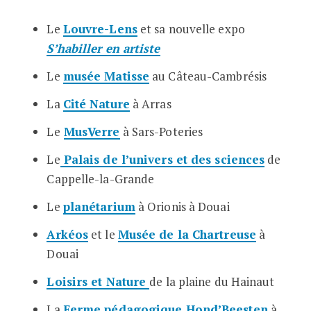
Le
Louvre-Lens
et sa nouvelle expo
S’habiller en artiste
Le
musée Matisse
au Câteau-Cambrésis
La
Cité Nature
à Arras
Le
MusVerre
à Sars-Poteries
Le
Palais de l’univers et des sciences
de
Cappelle-la-Grande
Le
planétarium
à Orionis à Douai
Arkéos
et le
Musée de la Chartreuse
à
Douai
Loisirs et Nature
de la plaine du Hainaut
La
Ferme pédagogique Hond’Beesten
à