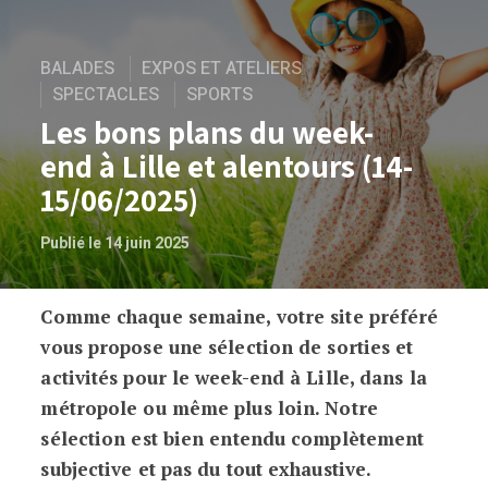
BALADES
EXPOS ET ATELIERS
SPECTACLES
SPORTS
Les bons plans du week-
end à Lille et alentours (14-
15/06/2025)
Publié le 14 juin 2025
Comme chaque semaine, votre site préféré
Les bons plans du week-end à Lille et a
vous propose une sélection de sorties et
activités pour le week-end à Lille, dans la
métropole ou même plus loin. Notre
sélection est bien entendu complètement
subjective et pas du tout exhaustive.