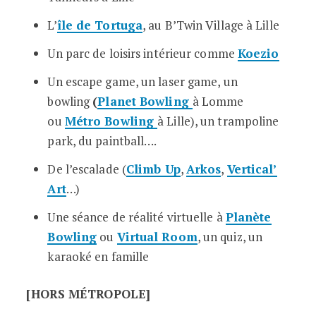
L’
île de Tortuga
, au B’Twin Village à Lille
Un parc de loisirs intérieur comme
Koezio
Un escape game, un laser game, un
bowling
(
Planet Bowling
à Lomme
ou
Métro Bowling
à Lille), un trampoline
park, du paintball….
De l’escalade (
Climb Up
,
Arkos
,
Vertical’
Art
…)
Une séance de réalité virtuelle à
Planète
Bowling
ou
Virtual Room
, un quiz, un
karaoké en famille
[HORS MÉTROPOLE]