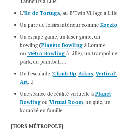
Tanneurs à Lille
L’
île de Tortuga
, au B’Twin Village à Lille
Un parc de loisirs intérieur comme
Koezio
Un escape game, un laser game, un
bowling
(
Planète Bowling
à Lomme
ou
Métro Bowling
à Lille), un trampoline
park, du paintball….
De l’escalade (
Climb Up
,
Arkos
,
Vertical’
Art
…)
Une séance de réalité virtuelle à
Planet
Bowling
ou
Virtual Room
, un quiz, un
karaoké en famille
[HORS MÉTROPOLE]