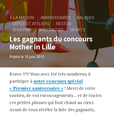
À LA MAISON
ANNIVERSAIRES
BALADES
EXPOS ET ATELIERS
RESTOS
SHOPPING
SPECTACLES
SPORTS
Les gagnants du concours
Mother in Lille
Publié le 15 juin 2013
Bravo !!!!! Vous avez été très nombreux à
Les gagnants du concours Mother in Lill
participer à
notre concours spécial
« Premier anniversaire »
! Merci de votre
soutien, de vos encouragements… et de toutes
ces petites phrases qui font chaud au cœur.
Avant de vous révéler la liste des gagnants,