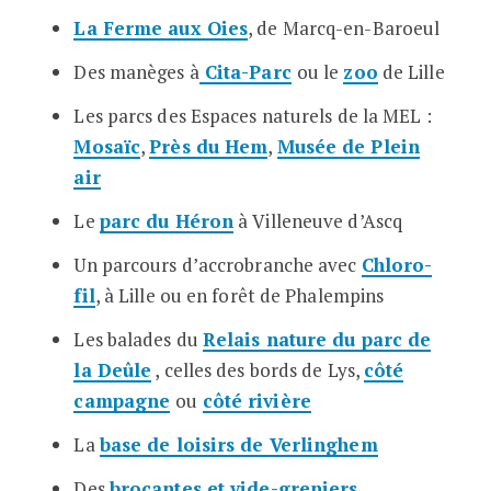
La Ferme aux Oies
, de Marcq-en-Baroeul
Des manèges à
Cita-Parc
ou le
zoo
de Lille
Les parcs des Espaces naturels de la MEL :
Mosaïc
,
Près du Hem
,
Musée de Plein
air
Le
parc du Héron
à Villeneuve d’Ascq
Un parcours d’accrobranche avec
Chloro-
fil
, à Lille ou en forêt de Phalempins
Les balades du
Relais nature du parc de
la Deûle
, celles des bords de Lys,
côté
campagne
ou
côté rivière
La
base de loisirs de Verlinghem
Des
brocantes et vide-greniers