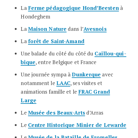
La
Ferme pédagogique Hond’Beesten
à
Hondeghem
La
Maison Nature
dans l’
Avesnois
La
forêt de Saint-Amand
Une balade du côté du côté du
Caillou-qui-
bique
, entre Belgique et France
Une journée sympa à
Dunkerque
avec
notamment le
LAAC
, ses visites et
animations famille et le
FRAC Grand
Large
Le
Musée des Beaux-Arts
d’Arras
Le
Centre Historique Minier de Lewarde
Le
Musée de la Bataille de Fromelles