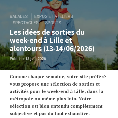
BALADES
EXPOS ET ATELIERS
SPECTACLES
SPORTS
Les idées de sorties du
week-end à Lille et
alentours (13-14/06/2026)
Publié le 13 juin 2026
Comme chaque semaine, votre site préféré
Les idées de sorties du week-end à Lill
vous propose une sélection de sorties et
activités pour le week-end à Lille, dans la
métropole ou même plus loin. Notre
sélection est bien entendu complètement
subjective et pas du tout exhaustive.