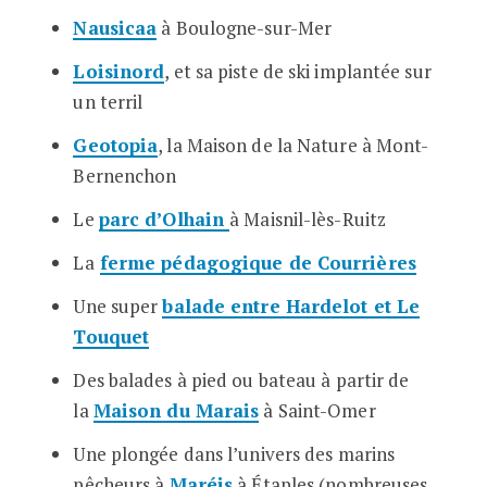
Nausicaa
à Boulogne-sur-Mer
Loisinord
, et sa piste de ski implantée sur
un terril
Geotopia
, la Maison de la Nature à Mont-
Bernenchon
Le
parc d’Olhain
à Maisnil-lès-Ruitz
La
ferme pédagogique de Courrières
Une super
balade entre Hardelot et Le
Touquet
Des balades à pied ou bateau à partir de
la
Maison du Marais
à Saint-Omer
Une plongée dans l’univers des marins
pêcheurs à
Maréis
à Étaples (nombreuses