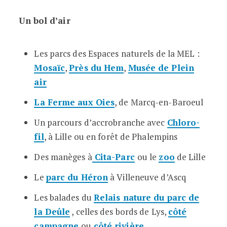
Un bol d’air
Les parcs des Espaces naturels de la MEL :
Mosaïc
,
Près du Hem
,
Musée de Plein
air
La Ferme aux Oies
, de Marcq-en-Baroeul
Un parcours d’accrobranche avec
Chloro-
fil
, à Lille ou en forêt de Phalempins
Des manèges à
Cita-Parc
ou le
zoo
de Lille
Le
parc du Héron
à Villeneuve d’Ascq
Les balades du
Relais nature du parc de
la Deûle
, celles des bords de Lys,
côté
campagne
ou
côté rivière
.