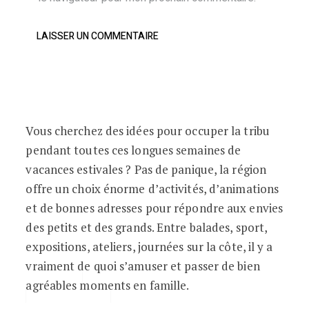
Vous cherchez des idées pour occuper la tribu
Tout le programme de l’été 2017 !
pendant toutes ces longues semaines de
vacances estivales ? Pas de panique, la région
offre un choix énorme d’activités, d’animations
et de bonnes adresses pour répondre aux envies
des petits et des grands. Entre balades, sport,
expositions, ateliers, journées sur la côte, il y a
vraiment de quoi s’amuser et passer de bien
BALADES
EXPOS ET ATELIERS
agréables moments en famille.
SPECTACLES
SPORTS