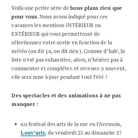
Tout le programme de l’été
Voilà une petite série de
bons plans rien que
2017 !
pour vous
. Nous avons indiqué pour ces
vacances les mentions INTÉRIEUR ou
Publié le 3 août 2016
EXTÉRIEUR qui vous permettront de
sélectionner votre sortie en fonction de la
météo (on dit ça, on dit rien ). Comme d’hab’, la
liste n’est pas exhaustive, alors, n’hésitez pas à
commenter et compléter. et revenez-y souvent,
elle sera mise à jour pendant tout l’été !
Des spectacles et des animations à ne pas
manquer :
un festival des arts de la rue en l’Avesnois,
Louv’arts
, du vendredi 25 au dimanche 27