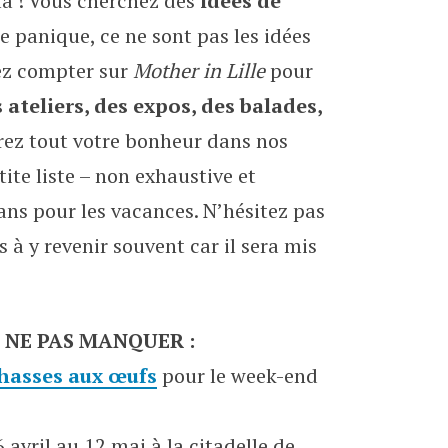
là ! Vous cherchez des
idées de
printemps 2019
e panique, ce ne sont pas les idées
ez compter sur
Mother in Lille
pour
 ateliers, des expos, des balades,
erez tout votre bonheur dans nos
ite liste – non exhaustive et
ans pour les vacances. N’hésitez pas
à y revenir souvent car il sera mis
 NE PAS MANQUER :
hasses aux œufs
pour le week-end
 avril au 12 mai à la citadelle de