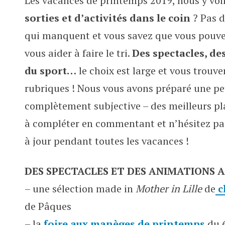
Les vacances de printemps 2019, nous y voi
Le programme des vacances de 
sorties et d’activités dans le coin
? Pas d
qui manquent et vous savez que vous pouv
vous aider à faire le tri.
Des spectacles, des
du sport…
le choix est large et vous trouv
rubriques ! Nous vous avons préparé une pet
complètement subjective – des meilleurs pl
à compléter en commentant et n’hésitez pas 
à jour pendant toutes les vacances !
DES SPECTACLES ET DES ANIMATIONS A
– une sélection made in
Mother in Lille
de
c
de Pâques
– la
foire aux manèges de printemps
du 6