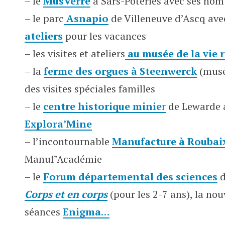
– le
MusVerre
à Sars-Poteries avec ses nom
–
le parc
Asnapio
de Villeneuve d’Ascq av
ateliers
pour les vacances
– les visites et ateliers
au musée de la vie 
– la
ferme des orgues à Steenwerck
(musé
des visites spéciales familles
– le
centre historique minie
r
de Lewarde a
Explora’Mine
– l’incontournable
Manufacture à Rouba
i
Manuf’Académie
– le
Forum départemental des sciences
d
Corps et en corps
(pour les 2-7 ans), la no
séances
Enigma
…