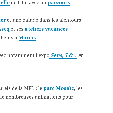
elle
de Lille avec un
parcours
mer
et une balade dans les alentours
Ascq
et ses
ateliers vacances
cheurs à
Maréis
vec notamment l’expo
Sens, 5 & +
et
urels de la MEL : le
parc Mosaïc
, les
de nombreuses animations pour