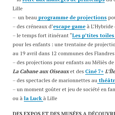
Lille
– un beau
programme de projections
pou
– des créneaux d’
escape game
à L’Hybride d
– le temps fort itinérant “
Les p’tites toile
pour les enfants : une trentaine de project
au 19 avril dans 12 communes des Flandres
– des projections pour enfants au Méliès de
La Cabane aux Oiseaux
et des
Ciné 7+
L’Îl
– des spectacles de marionnettes au
théâtr
– u
n moment goûter et jeu de société en fa
ou à
la Luck
à Lille
DES EXPOS ET DES MUSÉES A DÉCOUVRI