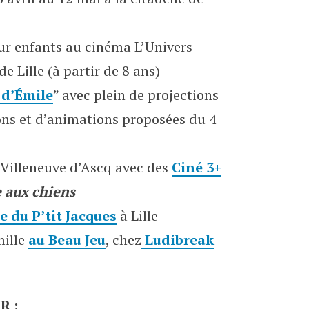
r enfants au cinéma L’Univers
e Lille (à partir de 8 ans)
s d’Émile
” avec plein de projections
ions et d’animations proposées du 4
 Villeneuve d’Ascq avec des
Ciné 3+
e aux chiens
e du P’tit Jacques
à Lille
mille
au Beau Jeu
, chez
Ludibreak
R :