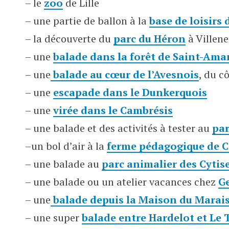
– le
zoo
de Lille
– une partie de ballon à la
base de loisirs
– la découverte du
parc du Héron
à Villen
– une
balade dans la forêt de Saint-Am
– une
balade au cœur de l’Avesnois
, du c
– une
escapade dans le Dunkerquois
– une
virée dans le Cambrésis
– une balade et des activités à tester au
p
a
–un bol d’air à la
ferme pédagogique de C
– une balade au
parc animalier des Cytis
– une balade ou un atelier vacances chez
G
– une
balade depuis la Maison du Marai
– une super
balade entre Hardelot et Le