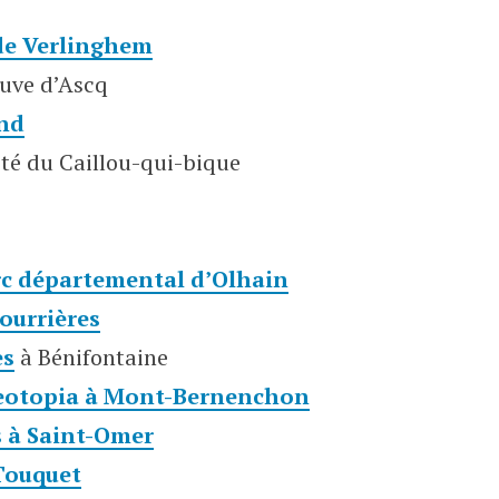
 de Verlinghem
euve d’Ascq
and
ôté du Caillou-qui-bique
rc départemental d’Olhain
ourrières
es
à Bénifontaine
eotopia à Mont-Bernenchon
s à Saint-Omer
 Touquet