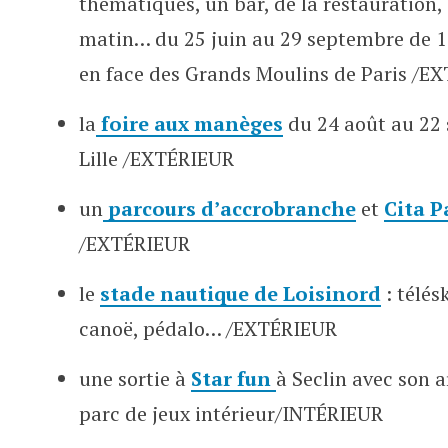
thématiques, un bar, de la restauration
matin… du
25
juin
au
29
septembre
de 1
en face des Grands Moulins de Paris /E
la
foire aux manèges
du 24 août au 22
Lille
/EXTÉRIEUR
un
parcours d’accrobranche
et
Cita P
/EXTÉRIEUR
le
stade nautique de Loisinord
: télés
canoë, pédalo… /EXTÉRIEUR
une sortie à
Star fun
à Seclin
avec son a
parc de jeux intérieur/INTÉRIEUR