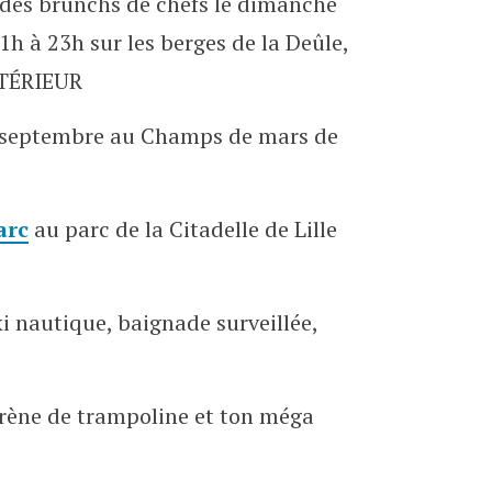
, des brunchs de chefs le dimanche
1h à 23h sur les berges de la Deûle,
XTÉRIEUR
 septembre au Champs de mars de
arc
au parc de la Citadelle de Lille
ki nautique, baignade surveillée,
rène de trampoline et ton méga