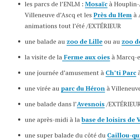
les parcs de l’ENLM :
Mosaï
c
à Houplin
Villeneuve d’Ascq et les
Près du Hem
à 
animations tout l’été /EXTÉRIEUR
une balade au
zoo de Lille
ou au
zoo d
la visite de la
Ferme aux oies
à Marcq-
une journée d’amusement à
Ch’ti Parc
à
une virée au
parc du Héron
à Villeneuv
une balade dans l’
Avesnois
/EXTÉRIEU
une après-midi à la
base de loisirs de
une super balade du côté du
Caillou-qu